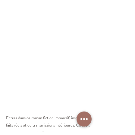
Entrez dans ce roman fiction immersif, inspiré de
faits réels et de transmissions intérieures. Ce récit
tisse un lien entre les âmes, les époques et les