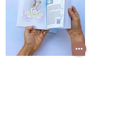
Découvrez une expérience littéraire immersive
où le roman, l'art visuel et la musique se
rencontrent pour ne former qu'une seule œuvre.
Cet ouvrage est enrichi de 20 illustrations
originales inédites, réalisées spécialement pour le
récit par Némo Lemoine, artiste graphiste et
directeur artistique du projet.
Le livre est également accompagné d'une
création musicale originale exclusive, composée