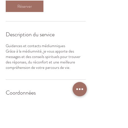
Réserver
Description du service
Guidances et contacts médiumniques
Grâce à la médiumnité, je vous apporte des
messages et des conseils spirituels pour trouver
des réponses, du réconfort et une meilleure
compréhension de votre parcours de vie.
Coordonnées
30 Avenue François Mitterrand La gavotte 13170,
13170 Les Pennes-Mirabeau, France
+33612969543
chamanenomade@gmail.com