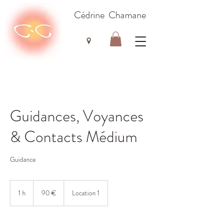
Cédrine Chamane
Guidances, Voyances
& Contacts Médium
Guidance
90
euros
1 h
1
90 €
Location 1